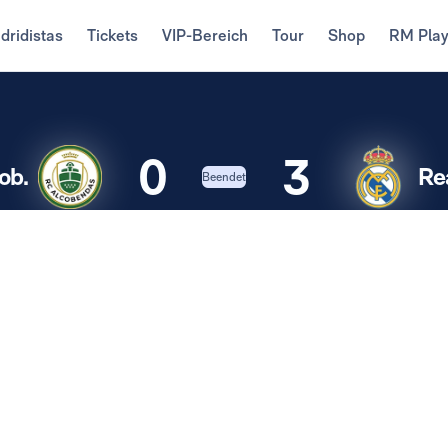
dridistas
Tickets
VIP-Bereich
Tour
Shop
RM Pla
0
3
ob.
Re
Beendet