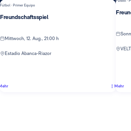
Fútbol · 
Fútbol · Primer Equipo
Freun
Freundschaftsspiel
Sonn
Mittwoch, 12. Aug., 21:00 h
VEL
Estadio Abanca-Riazor
Mehr
Mehr