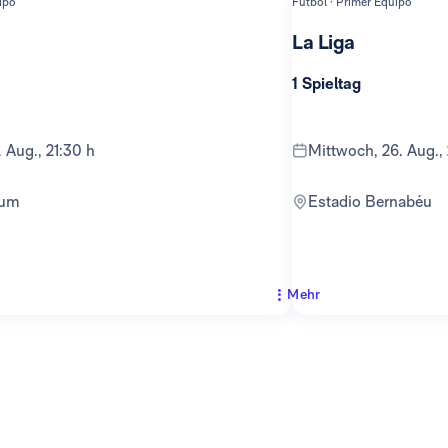
ipo
Fútbol · Primer Equipo
La Liga
1 Spieltag
. Aug., 21:30 h
Mittwoch, 26. Aug.,
ium
Estadio Bernabéu
Mehr