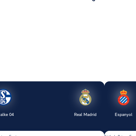
alke 04
Real Madrid
Espanyol