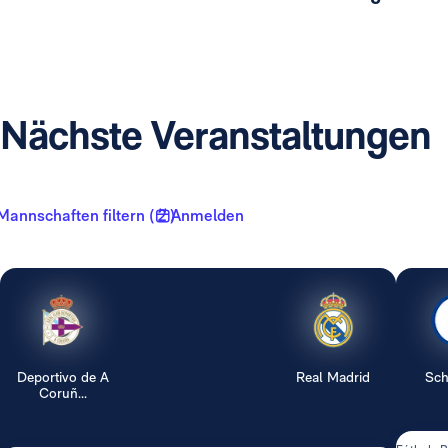
Nächste Veranstaltungen
Mannschaften filtern ( 2 )
Anmelden
Deportivo de A
Real Madrid
Sch
Coruñ...