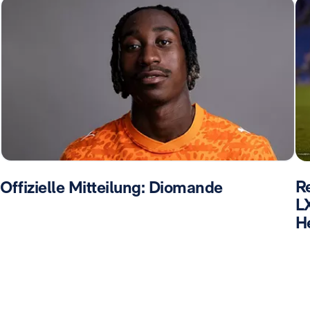
R
Offizielle Mitteilung: Diomande
L
H