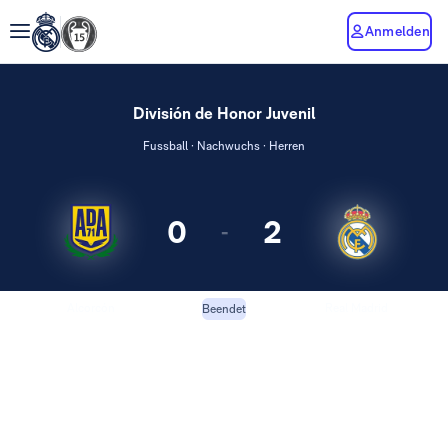
Anmelden
División de Honor Juvenil
Fussball · Nachwuchs · Herren
0
2
-
Alcorcón
Real Madrid
Beendet