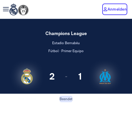
Anmelden
Champions League
Estadio Bernabéu
Fútbol · Primer Equipo
2
1
-
Real Madrid
Marseille
Beendet