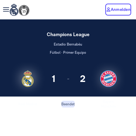
Anmelden
Champions League
Estadio Bernabéu
Fútbol · Primer Equipo
1
2
-
Bayern
Real Madrid
Beendet
München