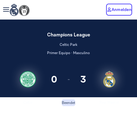
Anmelden
Champions League
Celtic Park
Primer Equipo · Masculino
0
3
-
Celtic
Real Madrid
Beendet