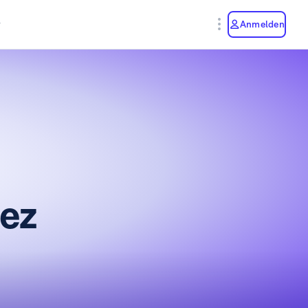
y
Anmelden
ez