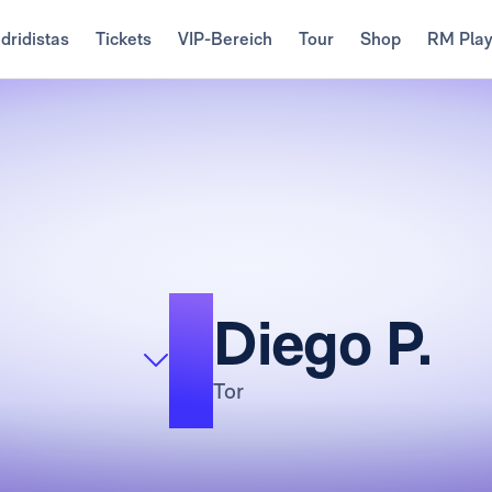
dridistas
Tickets
VIP-Bereich
Tour
Shop
RM Pla
1
Diego P.
Tor