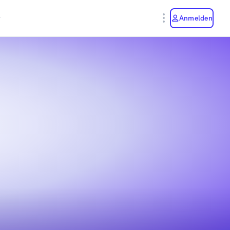
y
Anmelden