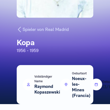
Spieler von Real Madrid
Kopa
1956 - 1959
Geburtsort
Vollständiger
Noeux-
Name
Gebu
les-
Raymond
13/
Mines
Kopaszewski
(Francia)