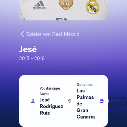
Spieler von Real Madrid
Jesé
2013 - 2016
Geburtsort
Vollständiger
Las
Name
Palmas
Geburtsda
Jesé
de
26/02/
Rodríguez
Gran
Ruiz
Canaria