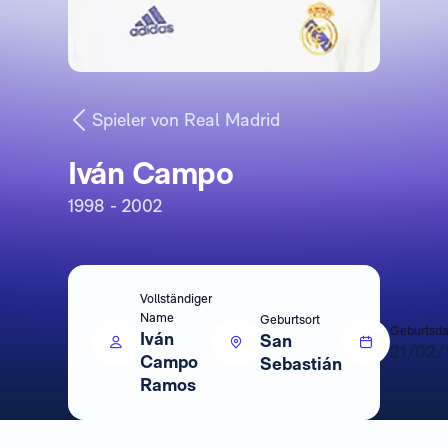
Spieler von Real Madrid
Iván Campo
1998 - 2002
Vollständiger
Name
Geburtsort
Geburtsd
Iván
San
21/02/
Campo
Sebastián
Ramos