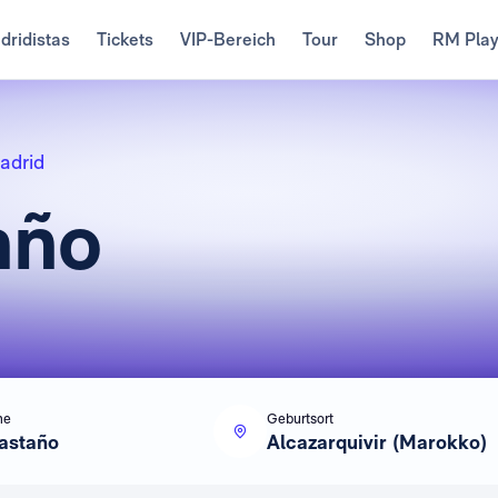
dridistas
Tickets
VIP-Bereich
Tour
Shop
RM Pla
adrid
año
me
Geburtsort
astaño
Alcazarquivir (Marokko)