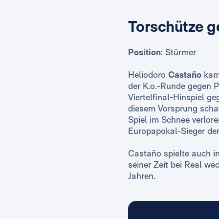
Torschütze g
Position
: Stürmer
Heliodoro
Castaño
kam 
der K.o.-Runde gegen P
Viertelfinal-Hinspiel g
diesem Vorsprung schaff
Spiel im Schnee verlo
Europapokal-Sieger der
Castaño spielte auch i
seiner Zeit bei Real we
Jahren.