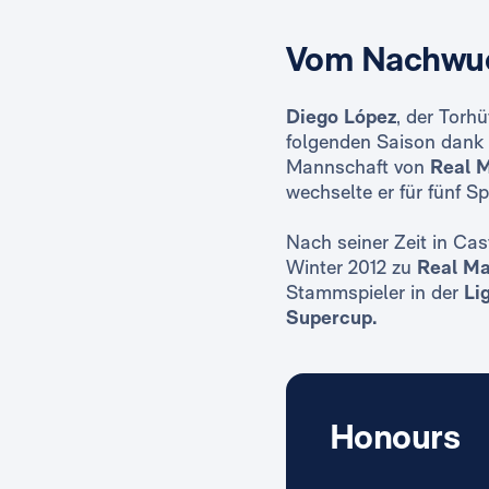
Vom Nachwuc
Diego López
, der Torh
folgenden Saison dank s
Mannschaft von
Real 
wechselte er für fünf Spi
Nach seiner Zeit in Cas
Winter 2012 zu
Real Ma
Stammspieler in der
Li
Supercup.
Honours