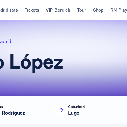
dridistas
Tickets
VIP-Bereich
Tour
Shop
RM Pla
adrid
o López
me
Geburtsort
 Rodríguez
Lugo