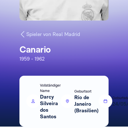
Spieler von Real Madrid
Canario
1959 - 1962
Vollständiger
Name
Geburtsort
Darcy
Río de
Geburtsd
Silveira
Janeiro
24/05
dos
(Brasilien)
Santos