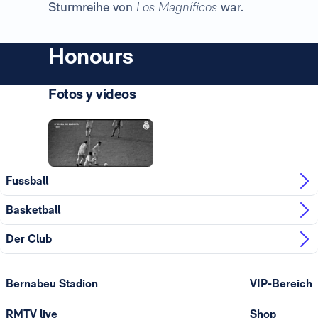
Sturmreihe von
Los
Magníficos
war.
Honours
Fotos y vídeos
Foto: Real Madrid
Foto: Real Madrid
Fussball
Basketball
Der Club
Bernabeu Stadion
VIP-Bereich
RMTV live
Shop