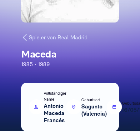
Spieler von Real Madrid
Maceda
1985 - 1989
Vollständiger
Name
Geburtsort
Geburtsd
Antonio
Sagunto
16/05/
Maceda
(Valencia)
Francés