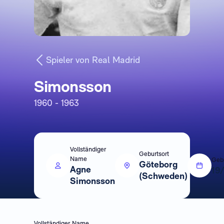
Spieler von Real Madrid
Simonsson
1960 - 1963
Vollständiger
Geburtsort
Name
Geb
Göteborg
Agne
19
(Schweden)
Simonsson
Vollständiger Name