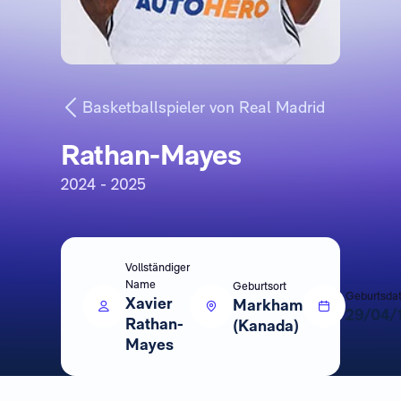
Basketballspieler von Real Madrid
Rathan-Mayes
2024 - 2025
Vollständiger
Name
Geburtsort
Geburtsda
Xavier
Markham
29/04/
Rathan-
(Kanada)
Mayes