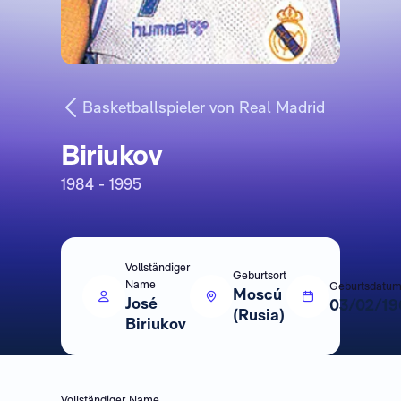
Basketballspieler von Real Madrid
Biriukov
1984 - 1995
Vollständiger
Geburtsort
Name
Geburtsdatu
Moscú
José
03/02/19
(Rusia)
Biriukov
Vollständiger Name