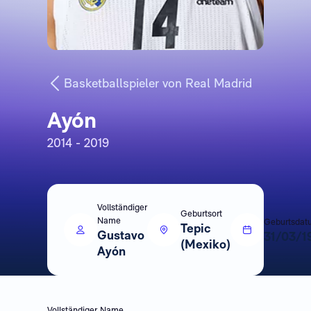
Basketballspieler von Real Madrid
Ayón
2014 - 2019
Vollständiger
Geburtsort
Name
Geburtsdat
Tepic
Gustavo
31/03/1
(Mexiko)
Ayón
Vollständiger Name