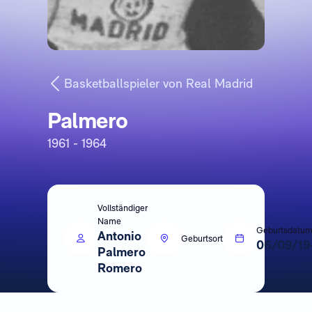
Basketballspieler von Real Madrid
Palmero
1961 - 1964
Vollständiger
Name
Geburtsdatu
Antonio
Geburtsort
06/09/19
Palmero
Romero