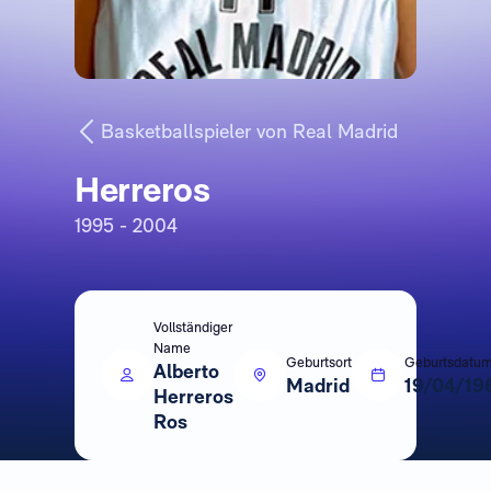
Basketballspieler von Real Madrid
Herreros
1995 - 2004
Vollständiger
Name
Geburtsort
Geburtsdatu
Alberto
Madrid
19/04/19
Herreros
Ros