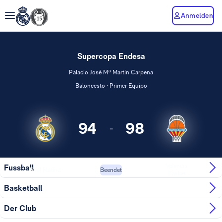
Anmelden
Supercopa Endesa
Palacio José Mª Martín Carpena
Baloncesto · Primer Equipo
94
98
-
Valencia
Fussball
Real Madrid
Beendet
Basket
Basketball
Der Club