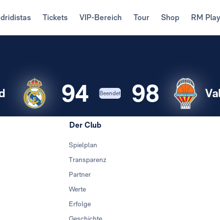
dridistas
Tickets
VIP-Bereich
Tour
Shop
RM Pla
94
98
d
Va
Beendet
Der Club
Spielplan
Transparenz
Partner
Werte
Erfolge
Geschichte