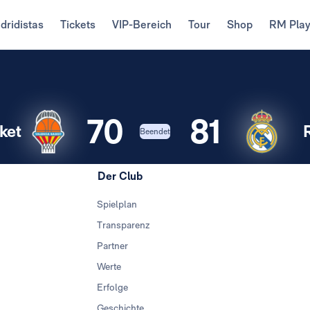
dridistas
Tickets
VIP-Bereich
Tour
Shop
RM Pla
70
81
ket
Beendet
Der Club
Spielplan
Transparenz
Partner
Werte
Erfolge
Geschichte