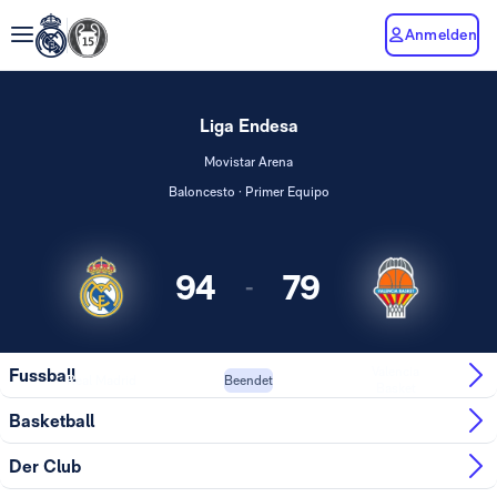
Anmelden
Liga Endesa
Movistar Arena
Baloncesto · Primer Equipo
94
79
-
Valencia
Fussball
Real Madrid
Beendet
Basket
Basketball
Der Club