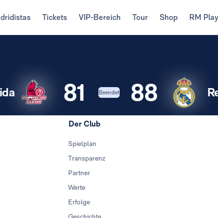
dridistas
Tickets
VIP-Bereich
Tour
Shop
RM Pla
81
88
ida
R
Beendet
Der Club
Spielplan
Transparenz
Partner
Werte
Erfolge
Geschichte