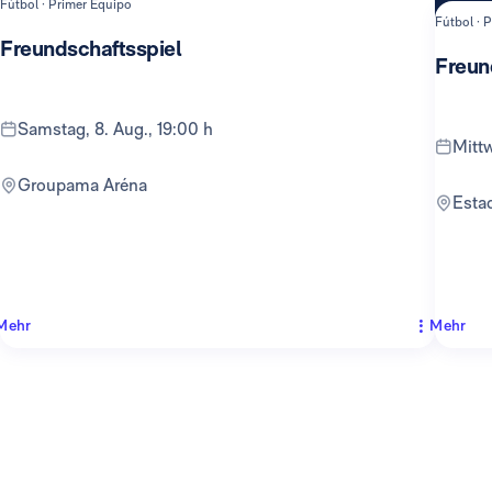
Fútbol · Primer Equipo
Fútbol · 
Freundschaftsspiel
Freun
Samstag, 8. Aug., 19:00 h
Mit
Groupama Aréna
Est
Mehr
Mehr