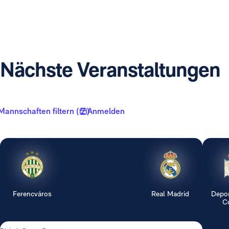
Nächste Veranstaltungen
Mannschaften filtern ( 2 )
Anmelden
Ferencváros
Real Madrid
Depor
Co