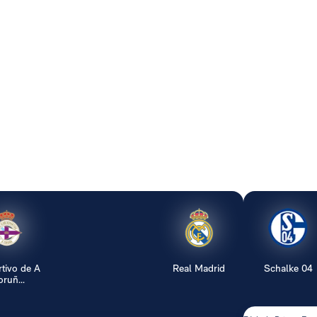
tivo de A
Real Madrid
Schalke 04
ruñ...