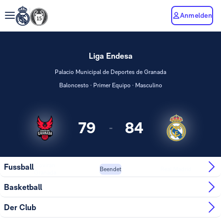
Anmelden
Liga Endesa
Palacio Municipal de Deportes de Granada
Baloncesto · Primer Equipo · Masculino
79
84
-
Covirán
Fussball
Real Madrid
Beendet
Granada
Basketball
Der Club