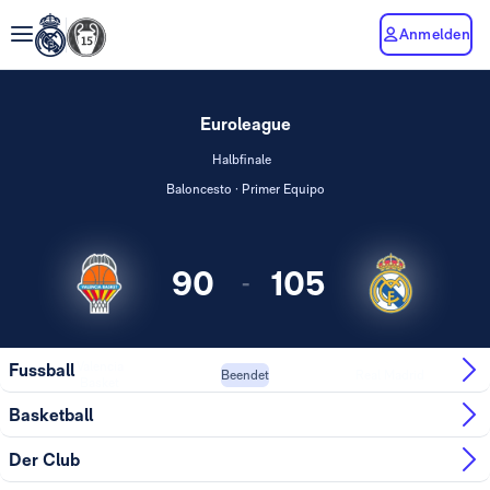
Anmelden
Euroleague
Halbfinale
Baloncesto · Primer Equipo
90
105
-
Valencia
Fussball
Real Madrid
Beendet
Basket
Basketball
Der Club