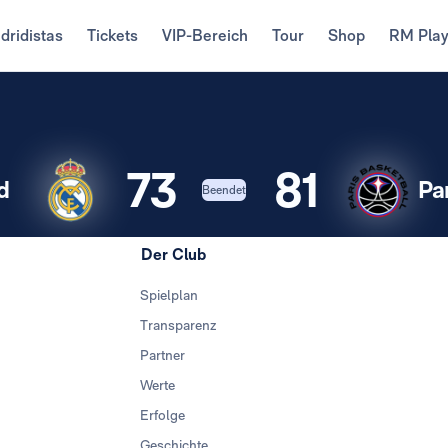
dridistas
Tickets
VIP-Bereich
Tour
Shop
RM Pla
73
81
d
Pa
Beendet
Der Club
Spielplan
Transparenz
Partner
Werte
Erfolge
Geschichte