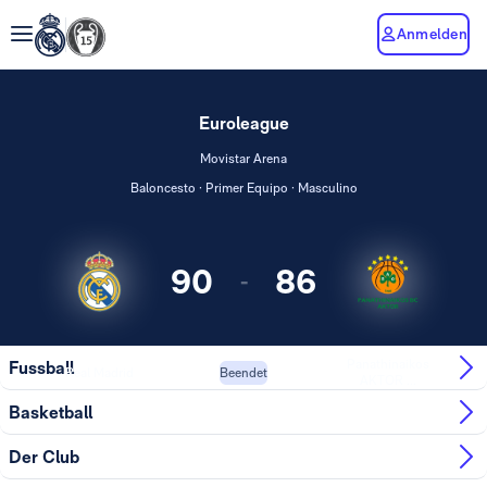
Anmelden
Euroleague
Movistar Arena
Baloncesto · Primer Equipo · Masculino
90
86
-
Panathinaikos
Fussball
Real Madrid
Beendet
AKTOR ...
Basketball
Der Club