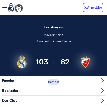
Anmelden
Euroleague
Movistar Arena
Baloncesto · Primer Equipo
103
82
-
Crvena Zvezda
Fussball
Real Madrid
Beendet
Meridi...
Basketball
Der Club