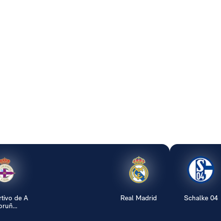
tivo de A
Real Madrid
Schalke 04
ruñ...