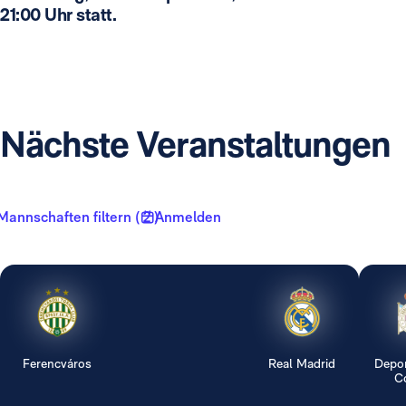
21:00 Uhr statt.
Nächste Veranstaltungen
Mannschaften filtern ( 2 )
Anmelden
Ferencváros
Real Madrid
Depor
Co