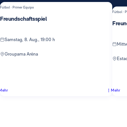
Fútbol · Primer Equipo
Fútbol · 
Freundschaftsspiel
Freun
Samstag, 8. Aug., 19:00 h
Mit
Groupama Aréna
Est
Mehr
Mehr