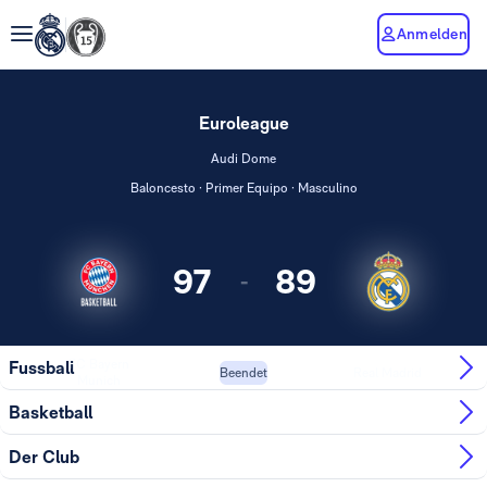
Anmelden
Euroleague
Audi Dome
Baloncesto · Primer Equipo · Masculino
97
89
-
FC Bayern
Fussball
Real Madrid
Beendet
Munich
Basketball
Der Club