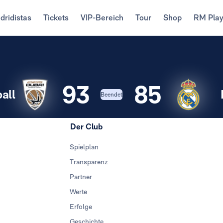
dridistas
Tickets
VIP-Bereich
Tour
Shop
RM Pla
93
85
all
Beendet
Der Club
Spielplan
Transparenz
Partner
Werte
Erfolge
Geschichte