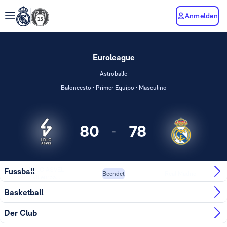
Anmelden
Euroleague
Astroballe
Baloncesto · Primer Equipo · Masculino
80
78
-
LDLC ASVEL
Fussball
Real Madrid
Beendet
Villeurba...
Basketball
Der Club