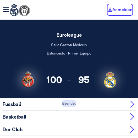
Anmelden
Euroleague
Salle Gaston Médecin
Baloncesto · Primer Equipo
100
95
-
AS Monaco
Real Madrid
Fussball
Beendet
Basketball
Der Club