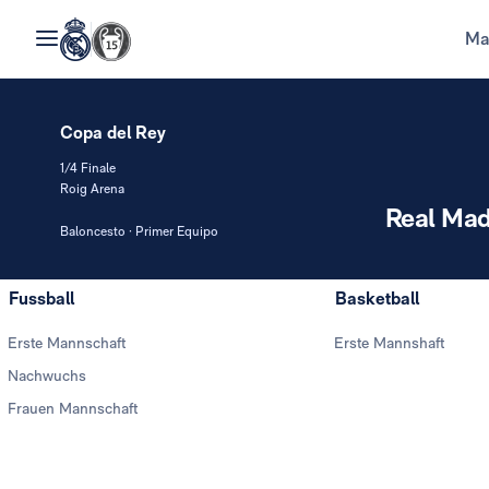
Ma
Copa del Rey
1/4 Finale
Roig Arena
Real Mad
Baloncesto · Primer Equipo
Fussball
Basketball
Erste Mannschaft
Erste Mannshaft
Nachwuchs
Frauen Mannschaft