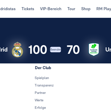
dridistas
Tickets
VIP-Bereich
Tour
Shop
RM Pla
100
70
rid
Un
Beendet
Der Club
Spielplan
Transparenz
Partner
Werte
Erfolge