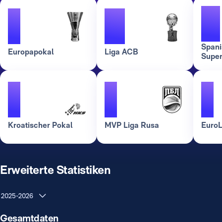
2
1
3
Spani
Europapokal
Liga ACB
Super
1
1
1
Kroatischer Pokal
MVP Liga Rusa
EuroL
Erweiterte Statistiken
2025-2026
Gesamtdaten