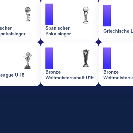
1
1
scher
Spanischer
Griechische L
pokalsieger
Pokalsieger
1
1
Bronze
Bronze
eague U-18
Weltmeisterschaft U19
Weltmeistersc