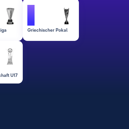
1
iga
Griechischer Pokal
haft U17