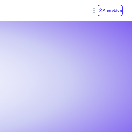
y
Anmelden