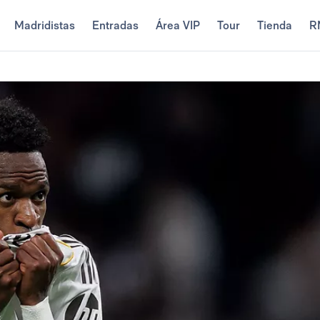
Madridistas
Entradas
Área VIP
Tour
Tienda
R