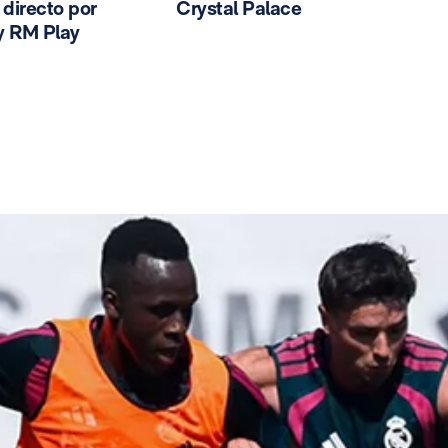
n directo por
Crystal Palace
y RM Play