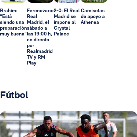
Brahim:
Ferencvaros-
2-0: El Real
Camisetas
“Está
Real
Madrid se
de apoyo a
siendo una
Madrid, el
impone al
Athenea
preparación
sábado a
Crystal
muy buena”
las 19:00 h,
Palace
en directo
por
Realmadrid
TV y RM
Play
Fútbol