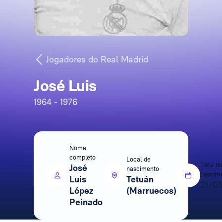
Jogadores do Real Madrid
José Luis
1964 - 1976
Nome
completo
Local de
Data d
José
nascimento
nascim
Luis
Tetuán
21/0
López
(Marruecos)
Peinado