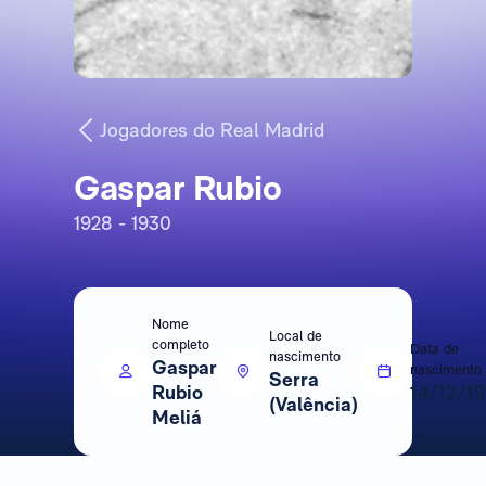
Jogadores do Real Madrid
Gaspar Rubio
1928 - 1930
Nome
Local de
completo
Data de
nascimento
Gaspar
nascimento
Serra
Rubio
14/12/1
(Valência)
Meliá