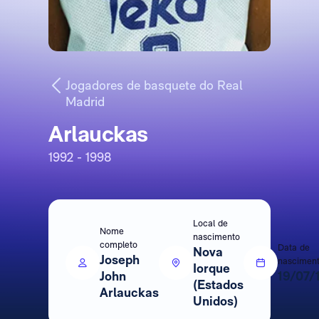
Jogadores de basquete do Real
Madrid
Arlauckas
1992 - 1998
Local de
Nome
nascimento
completo
Data de
Nova
Joseph
nascimen
Iorque
John
19/07/
(Estados
Arlauckas
Unidos)