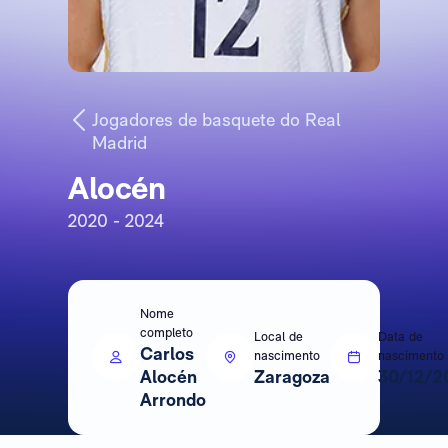
Jogadores de basquete do Real
Madrid
Alocén
2020 - 2024
Nome
completo
Local de
Data de
Carlos
nascimento
nascimento
Alocén
Zaragoza
30/12/2
Arrondo