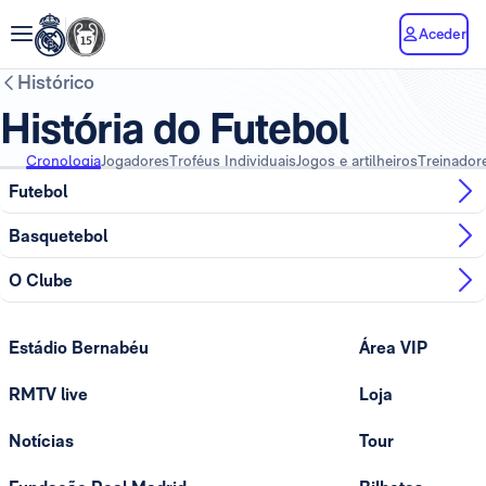
Aceder
Histórico
História do Futebol
Cronologia
Jogadores
Troféus Individuais
Jogos e artilheiros
Treinador
Futebol
Basquetebol
O Clube
Estádio Bernabéu
Área VIP
RMTV live
Loja
Notícias
Tour