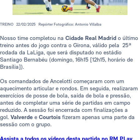
TREINO
22/02/2025
Repórter Fotográfico: Antonio Villalba
Nosso time completou na
Cidade Real Madrid
o último
treino antes do jogo contra o Girona, válido pela 25ª
rodada da LaLiga, que será disputado no estádio
Santiago Bernabéu (domingo, 16h15 [12h15, horário de
Brasília]).
Os comandados de Ancelotti começaram com um
aquecimento articular e rondos. Em seguida, realizaram
exercícios de posse de bola, saída de bola e pressão,
antes de completar uma série de partidas em campo
reduzido. A sessão foi encerrada com finalizações a
gol.
Valverde
e
Courtois
fizeram apenas uma parte da
sessão com o grupo.
Assista a todos os vídeos desta partida no RM PLay