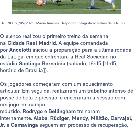
TREINO
21/05/2025
Mireia Jiménez
Repórter Fotográfico: Helios de la Rubia
O elenco realizou o primeiro treino da semana
na
Cidade Real Madrid
. A equipe comandada
por
Ancelotti
iniciou a preparação para a última rodada
da LaLiga, em que enfrentará a Real Sociedad no
estádio
Santiago Bernabéu
(sábado, 16h15 [11h15,
horário de Brasília]).
Os jogadores começaram com um aquecimento
articular. Em seguida, realizaram um trabalho intenso de
posse de bola e pressão, e encerraram a sessão com
um jogo em campo
reduzido.
Rodrygo
e
Bellingham
treinaram
internamente.
Alaba
,
Rüdiger
,
Mendy
,
Militão
,
Carvajal
Jr.
e
Camavinga
seguem em processo de recuperação.