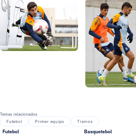
Foto: Real Madrid
Foto: Real Madrid
Temas relacionados
Futebol
Primer equipo
Treinos
Futebol
Basquetebol