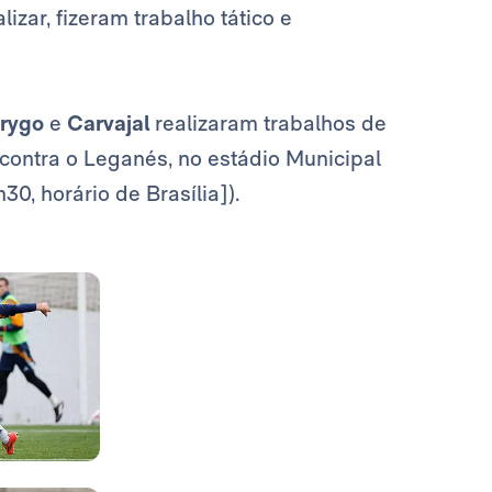
lizar, fizeram trabalho tático e
drygo
e
Carvajal
realizaram trabalhos de
contra o Leganés, no estádio Municipal
0, horário de Brasília]).
Foto: Real Madrid
Foto: Real Madrid
Foto: Real Madrid
Foto: Real Madrid