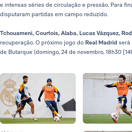
e intensas séries de circulação e pressão. Para fina
disputaram partidas em campo reduzido.
Tchouameni, Courtois, Alaba, Lucas Vázquez, Ro
recuperação. O próximo jogo do
Real Madrid
será 
de Butarque (domingo, 24 de novembro, 18h30 [14h3
Foto: Real Madrid
Foto: Real Madrid